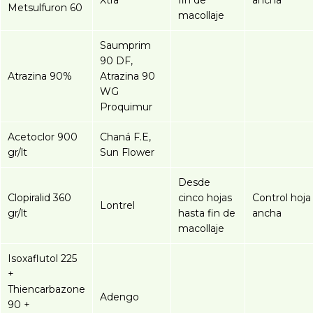
Xtra
fin de
ancha
Metsulfuron 60
macollaje
Saumprim
90 DF,
Atrazina 90%
Atrazina 90
WG
Proquimur
Acetoclor 900
Chaná F.E,
gr/lt
Sun Flower
Desde
Clopiralid 360
cinco hojas
Control hoja
Lontrel
gr/lt
hasta fin de
ancha
macollaje
Isoxaflutol 225
+
Thiencarbazone
Adengo
90 +