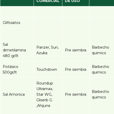
COMERCIAL
DE USO
Glifosatos
Sal
Panzer, Sun,
Barbecho
dimetilamina
Pre siembra
Azuka
quimico
480 gr/lt
Potásico
Barbecho
Touchdown
Pre siembra
500gr/lt
quimico
Roundup
Ultramax,
Barbecho
Sal Amonica
Star WG,
Pre siembra
quimico
Gliserb G
,Ahijuna