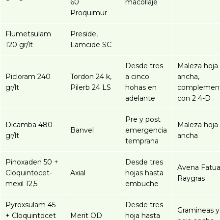
60
macollaje
Proquimur
Flumetsulam
Preside,
120 gr/lt
Lamcide SC
Desde tres
Maleza hoja
Picloram 240
Tordon 24 k,
a cinco
ancha,
gr/lt
Pilerb 24 LS
hohas en
complemen
adelante
con 2 4-D
Pre y post
Dicamba 480
Maleza hoja
Banvel
emergencia
gr/lt
ancha
temprana
Pinoxaden 50 +
Desde tres
Avena Fatua
Cloquintocet-
Axial
hojas hasta
Raygras
mexil 12,5
embuche
Pyroxsulam 45
Desde tres
Gramineas y
+ Cloquintocet
Merit OD
hoja hasta