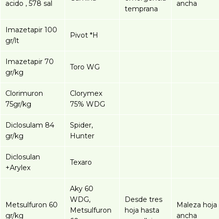
acido , 578 sal
ancha
temprana
Imazetapir 100
Pivot *H
gr/lt
Imazetapir 70
Toro WG
gr/kg
Clorimuron
Clorymex
75gr/kg
75% WDG
Diclosulam 84
Spider,
gr/kg
Hunter
Diclosulan
Texaro
+Arylex
Aky 60
WDG,
Desde tres
Metsulfuron 60
Maleza hoja
Metsulfuron
hoja hasta
gr/kg
ancha