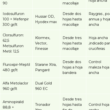
hoja ancha
90
macollaje
Iodosulfuron
Desde dos
Raygras , po
Hussar OD,
100 + Mefenpir
hojas hasta
annua y hoj
Hyodex max
300 gr/lt
macollaje
ancha
Clorsulfuron:
Klormex,
Desde tres
Hoja ancha
62,5
Vector,
hojas hasta
,indicado pa
Metsulfuron
Finesse
macollaje
cruciferas
Metil: 12,5
Desde dos
Control
Fluroxipir-Meptil
Starane Xtra,
hojas a hoja
maleza hoja
480 gr/lt
Pangaré
bandera
ancha
Alfa Metolaclor
Dual Gold
960 gr/lt
960 EC
Desde tres
Aminopiralid
Tronador
hojas hasta
Control hoja
88,8 +