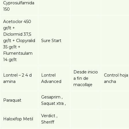
Cyprosulfamida
150
Acetoclor 450
gr/lt +
Diclormid 37,5
gr/lt + Clopyralid
Sure Start
35 gr/lt +
Flumentsulam
14 gr/lt
Desde inicio
Lontrel – 2 4 d
Lontrel
Control hoja
a fin de
amina
Advanced
ancha
macollaje
Gesaprim ,
Paraquat
Saquat xtra ,
Verdict ,
Haloxifop Metil
Sheriff