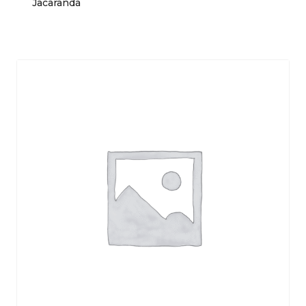
Jacarandá