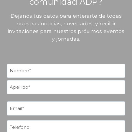
comunidad ADP?
Dejanos tus datos para enterarte de todas
nuestras noticias, novedades, y recibir
invitaciones para nuestros próximos eventos
y jornadas.
N
o
m
N
b
o
r
m
A
b
e
E
p
r
(
m
e
O
e
a
l
b
T
i
l
l
e