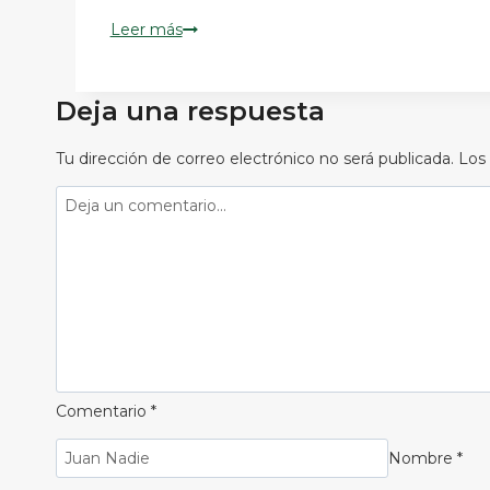
Sergio
Leer más
Pieroni:
un
invierno
Deja una respuesta
que
“se
Tu dirección de correo electrónico no será publicada.
Los
va
a
volcar
más
a
canola
que
a
trigo”
Comentario
*
Nombre
*