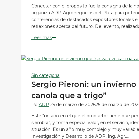
instaron
Conectar con el propósito fue la consigna de la 
a
organiza ADP-Agronegocios del Plata para potencia
estar
conferencias de destacados expositores locales e 
atentos
reflexiones acerca del futuro. Del evento, realizad
a
la
ADP
Leer más
geopolítica
Zone
reunió
a
expertos
del
Sin categoría
agro,
Sergio Pieroni: un invierno
la
tecnología
canola que a trigo”
y
Por
ADP
25 de marzo de 2026
25 de marzo de 202
la
neurociencia
Este “un año en el que el productor tiene que p
siembra”, y toma especial valor, en el servicio, id
situación. Es un año muy complejo y muy variable”
Investigación y Desarrollo de ADP, Ing. Agr….