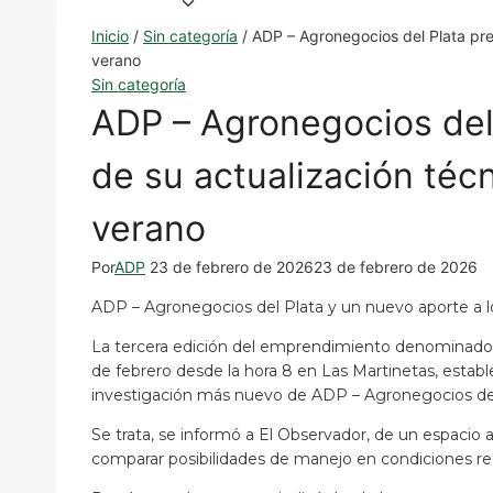
Servicios
Laboratorio
Inicio
/
Sin categoría
/
ADP – Agronegocios del Plata pres
Plantas de acopio
verano
Sin categoría
ADP Zone
ADP – Agronegocios del 
Área de clientes
de su actualización técn
verano
Por
ADP
23 de febrero de 2026
23 de febrero de 2026
ADP – Agronegocios del Plata y un nuevo aporte a l
La tercera edición del emprendimiento denominado AD
de febrero desde la hora 8 en Las Martinetas, estable
investigación más nuevo de ADP – Agronegocios del
Se trata, se informó a El Observador, de un espacio 
comparar posibilidades de manejo en condiciones rea