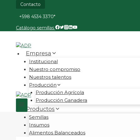
Saltar
Contacto
al
+598 4534 3370*
contenido
Catálogo semillas
Empresa
Institucional
Nuestro compromiso
Nuestros talentos
Producción
Producción Agrícola
Producción Ganadera
Productos
Semillas
Insumos
Alimentos Balanceados