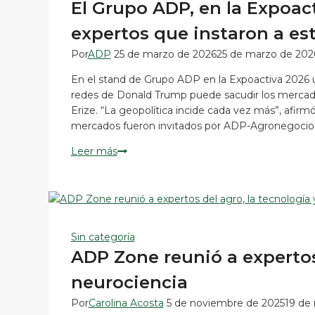
El Grupo ADP, en la Expoact
expertos que instaron a est
Por
ADP
25 de marzo de 2026
25 de marzo de 202
En el stand de Grupo ADP en la Expoactiva 2026 u
redes de Donald Trump puede sacudir los mercado
Erize. “La geopolítica incide cada vez más”, afi
mercados fueron invitados por ADP-Agronegocio
El
Leer más
Grupo
ADP,
en
la
Expoactiva,
Sin categoría
aportó
ADP Zone reunió a expertos 
charlas
de
neurociencia
expertos
Por
Carolina Acosta
5 de noviembre de 2025
19 de
que