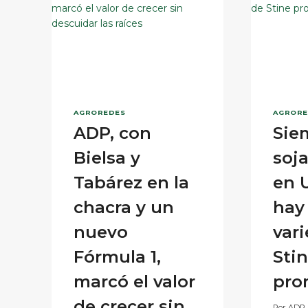
LA
INAUGURACIÓN
DE
LA
COSECHA
DE
TRIGO
AGROREDES
AGRORE
ADP, con
Sie
Bielsa y
soj
Tabárez en la
en 
chacra y un
hay
nuevo
var
Fórmula 1,
Sti
marcó el valor
pro
de crecer sin
Por
ADP