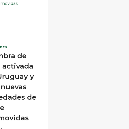
ADP
ZONE
DES
mbra de
a activada
Uruguay y
 nuevas
iedades de
ne
movidas