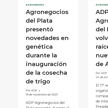
AGROREDES
AGRORE
Agronegocios
ADP
del Plata
Agr
presentó
del 
novedades en
volv
genética
raíc
durante la
nue
inauguración
de 
de la cosecha
Por
ADP
24 de oc
de trigo
El 11° 
organiz
Por
ADP
19 de noviembre de 2025
compañ
de inte
ADP-Agronegocios del
Preside