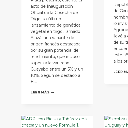
Plata presentó, durante el
Repúbli
acto de Inauguración
de Gana
Oficial de la Cosecha de
nombre 
Trigo, su último
lo invis
lanzamiento de genética
Agrone
vegetal en trigo, llamado
llevó a 
Arazá, una variante de
de su t
origen francés destacada
encuen
por su gran potencial de
este a
rendimiento, que incluso
a los o
supera a la variedad
Guayabo entre un 5% y un
LEER M
10%. Según se destacó a
El…
AGRONEGOCIOS
LEER MÁS
DEL
PLATA
PRESENTÓ
NOVEDADES
EN
GENÉTICA
DURANTE