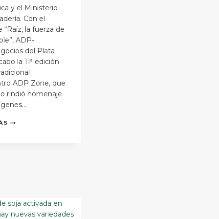
ca y el Ministerio
dería. Con el
“Raíz, la fuerza de
ible”, ADP-
gocios del Plata
cabo la 11ª edición
radicional
tro ADP Zone, que
ño rindió homenaje
rígenes…
ADP–
ÁS
AGRONEGOCIOS
DEL
PLATA
VOLVIÓ
A
SUS
RAÍCES
EN
NUEVA
EDICIÓN
DE