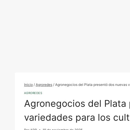
Inicio
/
Agroredes
/
Agronegocios del Plata presentó dos nuevas va
AGROREDES
Agronegocios del Plata
variedades para los cult
Por
ADP
19 de noviembre de 2025