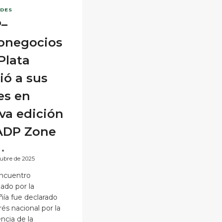
DES
–
onegocios
Plata
ió a sus
es en
va edición
ADP Zone
tubre de 2025
encuentro
ado por la
ía fue declarado
rés nacional por la
ncia de la