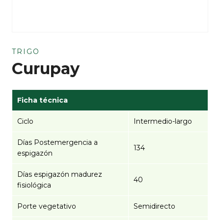
TRIGO
Curupay
Ficha técnica
Ciclo
Intermedio-largo
Días Postemergencia a
134
espigazón
Días espigazón madurez
40
fisiológica
Porte vegetativo
Semidirecto